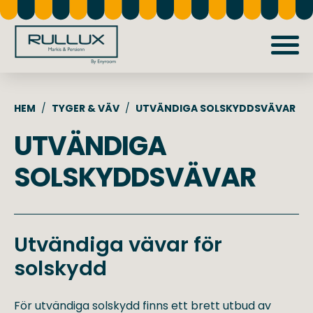
Skip
to
main
content
HEM
TYGER & VÄV
UTVÄNDIGA SOLSKYDDSVÄVAR
UTVÄNDIGA
SOLSKYDDSVÄVAR
Utvändiga vävar för
solskydd
För utvändiga solskydd finns ett brett utbud av