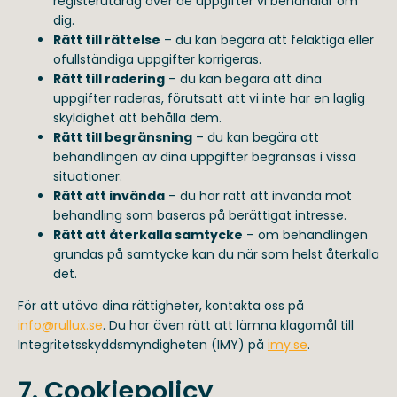
registerutdrag över de uppgifter vi behandlar om
dig.
Rätt till rättelse
– du kan begära att felaktiga eller
ofullständiga uppgifter korrigeras.
Rätt till radering
– du kan begära att dina
uppgifter raderas, förutsatt att vi inte har en laglig
skyldighet att behålla dem.
Rätt till begränsning
– du kan begära att
behandlingen av dina uppgifter begränsas i vissa
situationer.
Rätt att invända
– du har rätt att invända mot
behandling som baseras på berättigat intresse.
Rätt att återkalla samtycke
– om behandlingen
grundas på samtycke kan du när som helst återkalla
det.
För att utöva dina rättigheter, kontakta oss på
info@rullux.se
. Du har även rätt att lämna klagomål till
Integritetsskyddsmyndigheten (IMY) på
imy.se
.
7. Cookiepolicy